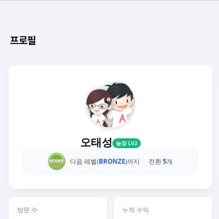
프로필
오태성
농장 LV2
다음 레벨(
BRONZE
)까지
전환
5
개
방문 수
누적 수익