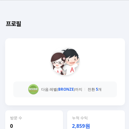
프로필
다음 레벨(
BRONZE
)까지
전환
5
개
방문 수
누적 수익
0
2,859원