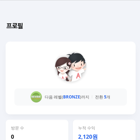
프로필
다음 레벨(
BRONZE
)까지
전환
5
개
방문 수
누적 수익
0
2,120원