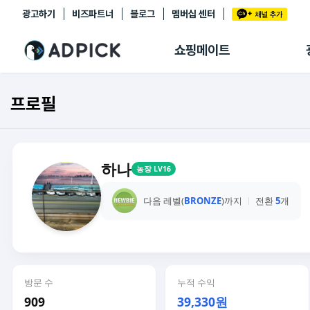
광고하기
비즈파트너
블로그
멤버십 센터
추천상품
제휴몰
쇼핑메이트
쇼핑 에이전트
BETA
쇼핑리포트
프로필
링크관리
마이숍
하나
농장 LV16
다음 레벨(
BRONZE
)까지
전환
5
개
방문 수
누적 수익
909
39,330원