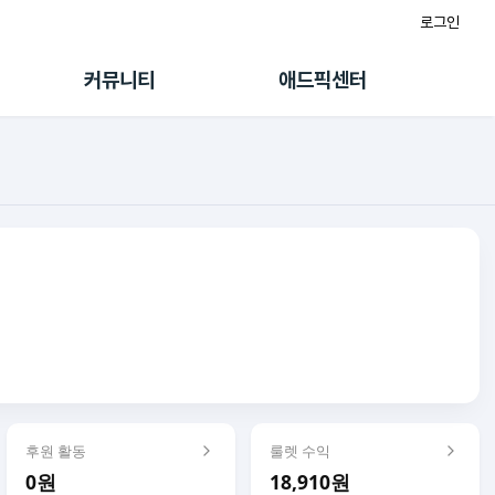
로그인
게시판
FAQ/문의
팸
이용정책
커뮤니티
애드픽센터
랭킹
멤버십 센터
퀘스트
광고툴/API
초대보너스
마이도메인
수익 Live
가이드북
후원 활동
룰렛 수익
0원
18,910원