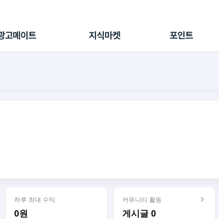
전체 캠페인
지식마켓
포인트샵
나의 캠페인
지식리포트
포인트 충전소
광고메이트
지식마켓
포인트
광고리포트
출석 룰렛
출금 신청
후원
이용내역
하루 최대 수익
커뮤니티 활동
0원
게시글 0