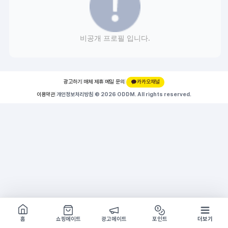
비공개 프로필 입니다.
광고하기
|
매체 제휴
|
메일 문의
|
카카오채널
이용약관
|
개인정보처리방침
|
© 2026 ODDM. All rights reserved.
쇼핑몰 구경하기
방문시 1G
홈
쇼핑메이트
광고메이트
포인트
더보기