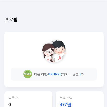
프로필
다음 레벨(
BRONZE
)까지
전환
5
개
방문 수
누적 수익
0
477원