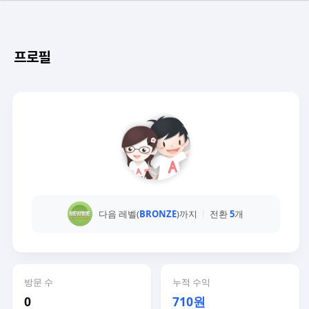
프로필
다음 레벨(
BRONZE
)까지
전환
5
개
방문 수
누적 수익
0
710원