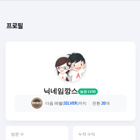
프로필
닉네임깡스
농장 LV30
다음 레벨(
SILVER
)까지
전환
20
개
방문 수
누적 수익