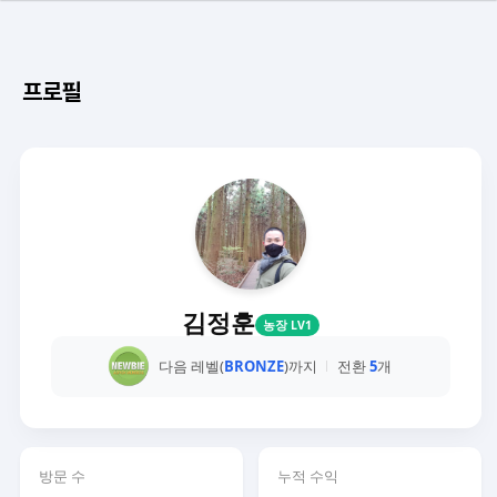
프로필
김정훈
농장 LV1
다음 레벨(
BRONZE
)까지
전환
5
개
방문 수
누적 수익