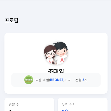
프로필
조태양
다음 레벨(
BRONZE
)까지
전환
5
개
방문 수
누적 수익