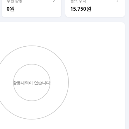
후원 활동
룰렛 수익
0원
15,750원