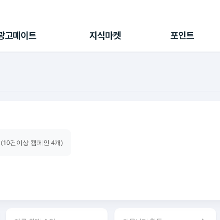
전체 캠페인
지식마켓
포인트샵
나의 캠페인
지식리포트
포인트 충전소
광고메이트
지식마켓
포인트
광고리포트
출석 룰렛
출금 신청
후원
이용내역
 (10건이상 캠페인 4개)