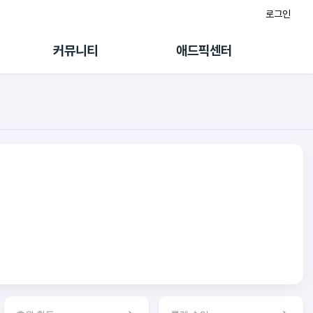
로그인
게시판
FAQ/문의
팸
이용정책
커뮤니티
애드픽센터
랭킹
멤버십 센터
퀘스트
광고툴/API
초대보너스
마이도메인
수익 Live
가이드북