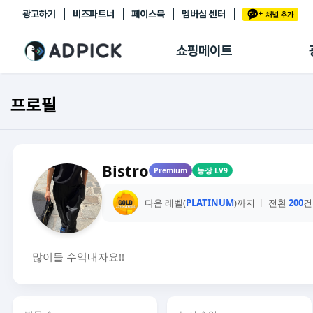
광고하기
비즈파트너
페이스북
멤버십 센터
추천상품
제휴몰
쇼핑메이트
쇼핑 에이전트
BETA
쇼핑리포트
프로필
링크관리
마이숍
Bistro
Premium
농장 LV9
다음 레벨(
PLATINUM
)까지
전환
200
건
많이들 수익내자요!!