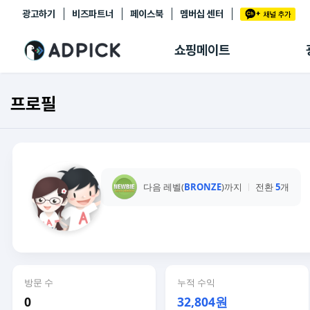
광고하기
비즈파트너
페이스북
멤버십 센터
추천상품
제휴몰
쇼핑메이트
쇼핑 에이전트
BETA
쇼핑리포트
프로필
링크관리
마이숍
다음 레벨(
BRONZE
)까지
전환
5
개
방문 수
누적 수익
0
32,804원