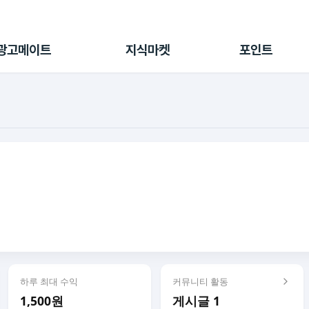
전체 캠페인
지식마켓
포인트샵
나의 캠페인
지식리포트
포인트 충전소
광고메이트
지식마켓
포인트
광고리포트
출석 룰렛
출금 신청
후원
이용내역
하루 최대 수익
커뮤니티 활동
1,500원
게시글 1