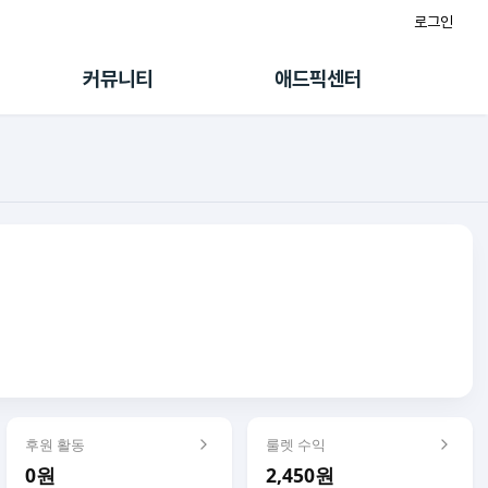
로그인
게시판
FAQ/문의
팸
이용정책
커뮤니티
애드픽센터
랭킹
멤버십 센터
퀘스트
광고툴/API
초대보너스
마이도메인
수익 Live
가이드북
후원 활동
룰렛 수익
0원
2,450원