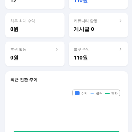
12
110원
하루 최대 수익
커뮤니티 활동
0원
게시글 0
후원 활동
룰렛 수익
0원
110원
최근 전환 추이