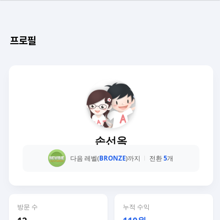
프로필
손선옥
다음 레벨(
BRONZE
)까지
전환
5
개
방문 수
누적 수익