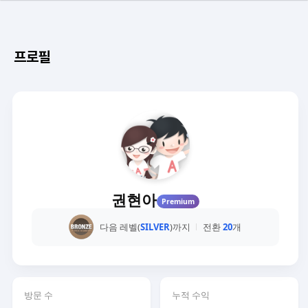
프로필
권현아
Premium
다음 레벨(
SILVER
)까지
전환
20
개
방문 수
누적 수익