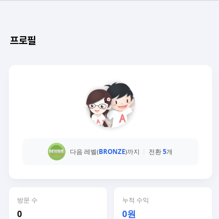
프로필
다음 레벨(
BRONZE
)까지
전환
5
개
방문 수
누적 수익
0
0원