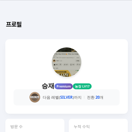
프로필
승재
Premium
농장 LV17
다음 레벨(
SILVER
)까지
전환
20
개
방문 수
누적 수익