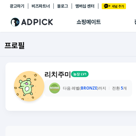
광고하기
비즈파트너
블로그
멤버십 센터
추천상품
제휴몰
쇼핑메이트
쇼핑 에이전트
BETA
쇼핑리포트
프로필
링크관리
마이숍
리치주미
농장 LV1
다음 레벨(
BRONZE
)까지
전환
5
개