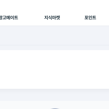
전체 캠페인
지식마켓
포인트샵
나의 캠페인
지식리포트
포인트 충전소
광고메이트
지식마켓
포인트
광고리포트
출석 룰렛
출금 신청
후원
이용내역