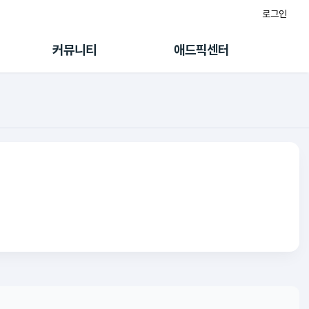
로그인
게시판
FAQ/문의
팸
이용정책
커뮤니티
애드픽센터
랭킹
멤버십 센터
퀘스트
광고툴/API
초대보너스
마이도메인
수익 Live
가이드북