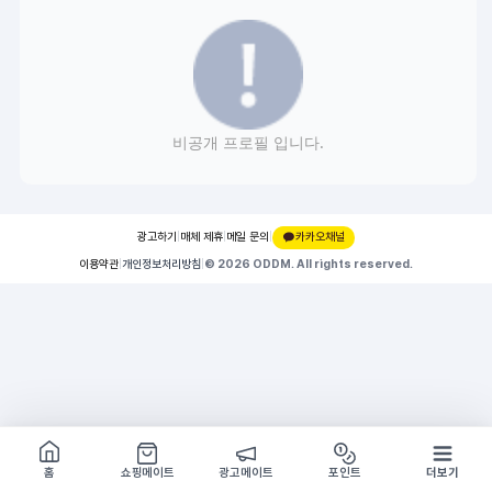
비공개 프로필 입니다.
광고하기
|
매체 제휴
|
메일 문의
|
카카오채널
이용약관
|
개인정보처리방침
|
© 2026 ODDM. All rights reserved.
쇼핑몰 구경하기
방문시 1G
홈
쇼핑메이트
광고메이트
포인트
더보기