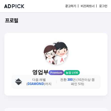
광고하기 |
비즈파트너 |
로그인
프로필
영업부
Premium
농장 LV30
다음 레벨
전환
300
건 (10건이상 캠
(
DIAMOND
)까지
페인 5개)