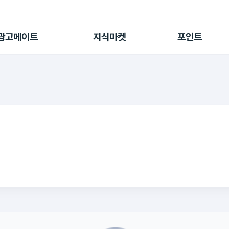
전체 캠페인
지식마켓
포인트샵
나의 캠페인
지식리포트
포인트 충전소
광고메이트
지식마켓
포인트
광고리포트
출석 룰렛
출금 신청
후원
이용내역