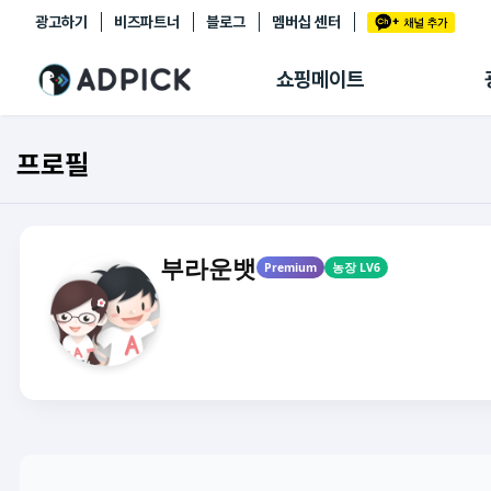
광고하기
비즈파트너
블로그
멤버십 센터
추천상품
제휴몰
쇼핑메이트
쇼핑 에이전트
BETA
쇼핑리포트
프로필
링크관리
마이숍
부라운뱃
Premium
농장 LV6