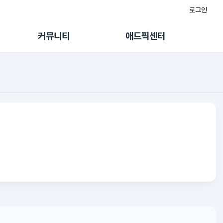
로그인
게시판
FAQ/문의
팸
이용정책
커뮤니티
애드픽센터
랭킹
멤버십 센터
퀘스트
광고툴/API
초대보너스
마이도메인
수익 Live
가이드북