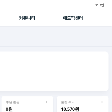
로그인
게시판
FAQ/문의
팸
이용정책
커뮤니티
애드픽센터
랭킹
멤버십 센터
퀘스트
광고툴/API
초대보너스
마이도메인
수익 Live
가이드북
후원 활동
룰렛 수익
0원
10,570원