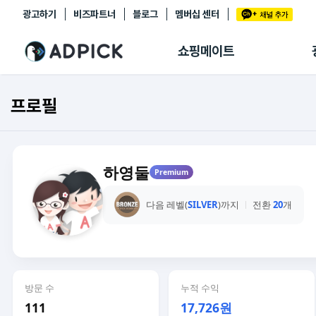
광고하기
비즈파트너
블로그
멤버십 센터
추천상품
제휴몰
쇼핑메이트
쇼핑 에이전트
BETA
쇼핑리포트
프로필
링크관리
마이숍
하영둘
Premium
다음 레벨(
SILVER
)까지
전환
20
개
방문 수
누적 수익
111
17,726원