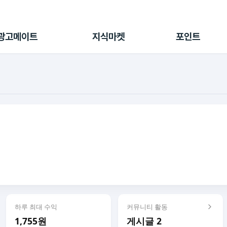
전체 캠페인
지식마켓
포인트샵
나의 캠페인
지식리포트
포인트 충전소
광고메이트
지식마켓
포인트
광고리포트
출석 룰렛
출금 신청
후원
이용내역
하루 최대 수익
커뮤니티 활동
1,755원
게시글 2