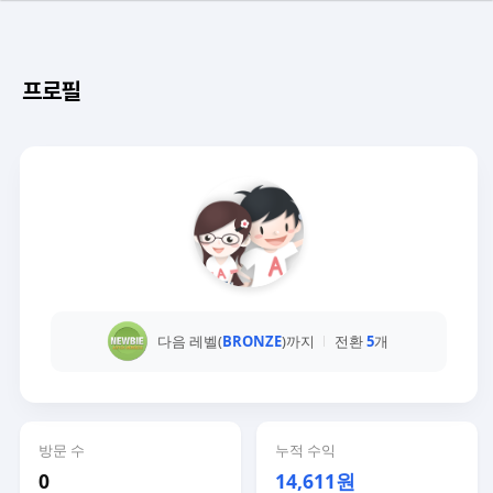
프로필
다음 레벨(
BRONZE
)까지
전환
5
개
방문 수
누적 수익
0
14,611원