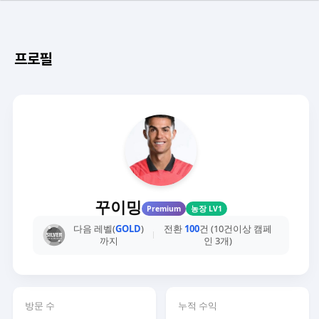
프로필
꾸이밍
Premium
농장 LV1
다음 레벨(
GOLD
)
전환
100
건 (10건이상 캠페
까지
인 3개)
방문 수
누적 수익