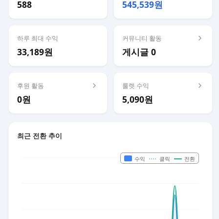
588
545,539원
하루 최대 수익
커뮤니티 활동
33,189원
게시글 0
후원 활동
룰렛 수익
0원
5,090원
최근 전환 추이