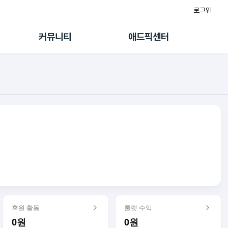
로그인
게시판
FAQ/문의
팸
이용정책
커뮤니티
애드픽센터
랭킹
멤버십 센터
퀘스트
광고툴/API
초대보너스
마이도메인
수익 Live
가이드북
후원 활동
룰렛 수익
0원
0원