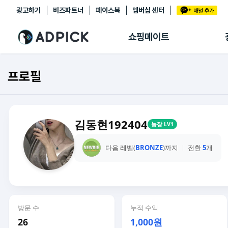
광고하기
비즈파트너
페이스북
멤버십 센터
추천상품
제휴몰
쇼핑메이트
쇼핑 에이전트
BETA
쇼핑리포트
프로필
링크관리
마이숍
김동현192404
농장 LV1
다음 레벨(
BRONZE
)까지
전환
5
개
방문 수
누적 수익
26
1,000원