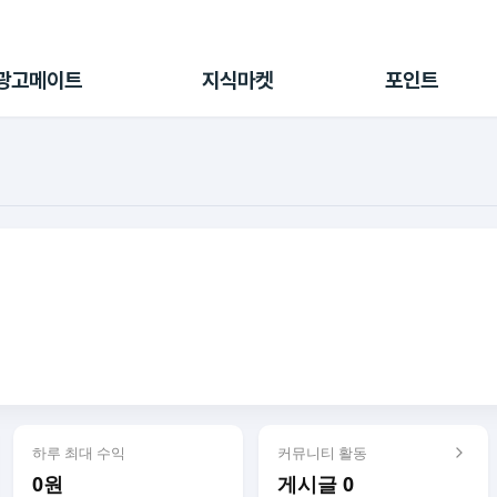
전체 캠페인
지식마켓
포인트샵
나의 캠페인
지식리포트
포인트 충전소
광고메이트
지식마켓
포인트
광고리포트
출석 룰렛
출금 신청
후원
이용내역
하루 최대 수익
커뮤니티 활동
0원
게시글 0