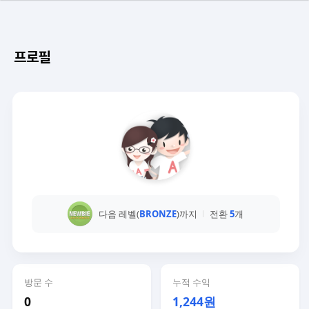
프로필
다음 레벨(
BRONZE
)까지
전환
5
개
방문 수
누적 수익
0
1,244원