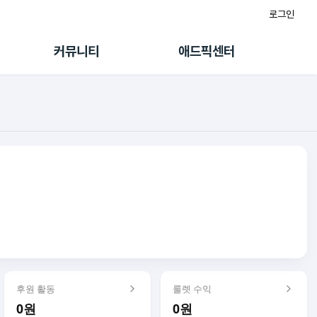
로그인
게시판
FAQ/문의
팸
이용정책
커뮤니티
애드픽센터
랭킹
멤버십 센터
퀘스트
광고툴/API
초대보너스
마이도메인
수익 Live
가이드북
후원 활동
룰렛 수익
0원
0원