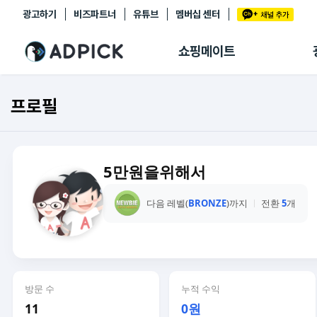
광고하기
비즈파트너
유튜브
멤버십 센터
추천상품
제휴몰
쇼핑메이트
쇼핑 에이전트
BETA
쇼핑리포트
프로필
링크관리
마이숍
5만원을위해서
다음 레벨(
BRONZE
)까지
전환
5
개
방문 수
누적 수익
11
0원