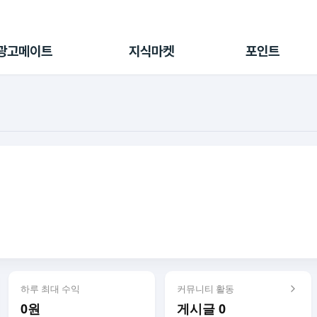
전체 캠페인
지식마켓
포인트샵
나의 캠페인
지식리포트
포인트 충전소
광고메이트
지식마켓
포인트
광고리포트
출석 룰렛
출금 신청
후원
이용내역
하루 최대 수익
커뮤니티 활동
0원
게시글 0