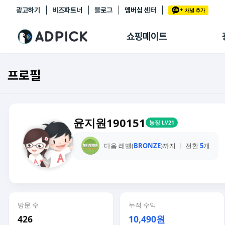
광고하기
비즈파트너
블로그
멤버십 센터
추천상품
제휴몰
쇼핑메이트
쇼핑 에이전트
BETA
쇼핑리포트
프로필
링크관리
마이숍
윤지원190151
농장 LV21
다음 레벨(
BRONZE
)까지
전환
5
개
방문 수
누적 수익
426
10,490원