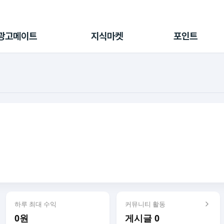
전체 캠페인
지식마켓
포인트샵
나의 캠페인
지식리포트
포인트 충전소
광고메이트
지식마켓
포인트
광고리포트
출석 룰렛
출금 신청
후원
이용내역
하루 최대 수익
커뮤니티 활동
0원
게시글 0