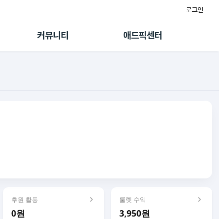
로그인
게시판
FAQ/문의
팸
이용정책
커뮤니티
애드픽센터
랭킹
멤버십 센터
퀘스트
광고툴/API
초대보너스
마이도메인
수익 Live
가이드북
후원 활동
룰렛 수익
0원
3,950원