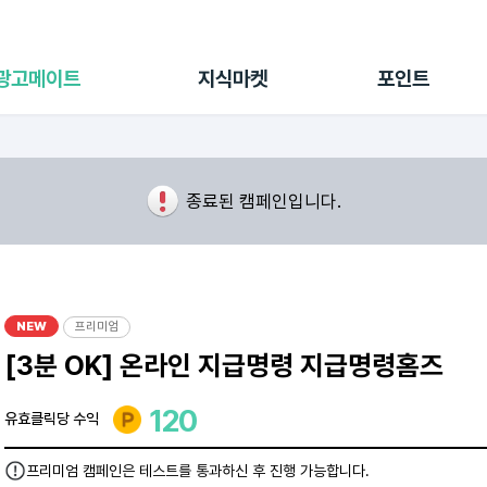
전체 캠페인
지식마켓
포인트샵
나의 캠페인
지식리포트
포인트 충전소
광고메이트
지식마켓
포인트
광고리포트
출석 룰렛
출금 신청
후원
이용내역
종료된 캠페인입니다.
NEW
프리미엄
[3분 OK] 온라인 지급명령 지급명령홈즈
120
유효클릭당 수익
프리미엄 캠페인은 테스트를 통과하신 후 진행 가능합니다.