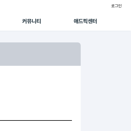
로그인
게시판
FAQ/문의
팸
이용정책
커뮤니티
애드픽센터
랭킹
멤버십 센터
퀘스트
광고툴/API
초대보너스
마이도메인
수익 Live
가이드북