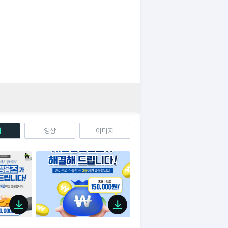
체
영상
이미지