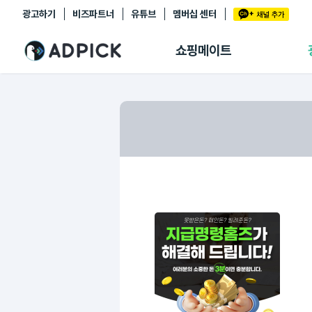
광고하기
비즈파트너
유튜브
멤버십 센터
추천상품
제휴몰
쇼핑메이트
쇼핑 에이전트
BETA
쇼핑리포트
링크관리
마이숍