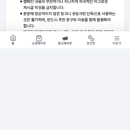
캠페인 내용과 무관하거나 지나치게 자극적인 어그로성
게시글 작성을 금지합니다.
본문에 정상적이지 않은 링크나 숏링크만 단독으로 사용하는
것은 불가하며, 반드시 추천 문구와 자료를 함께 활용해야
합니다.
제공된 대성마이맥 공식 소재는 임의 가공 없이 원본 그대로
사용하여 홍보해 주시기 바랍니다.
쇼핑몰 구경하기
방문시 1G
홈
쇼핑메이트
광고메이트
포인트
더보기
기간
2026-06-05 ~ 소진시
홍보 추천 문구
A
홍보
“결이 다른, 격이 다른 사유 체계.
1등급
김승리의 결격사유(思惟)입니다.”
[김승
고난도 문항 위주 구성 +
고난도
여러 요인을 고려하여 입체적으로 구성
지금 
지루할 틈 없이 끝까지
대성마