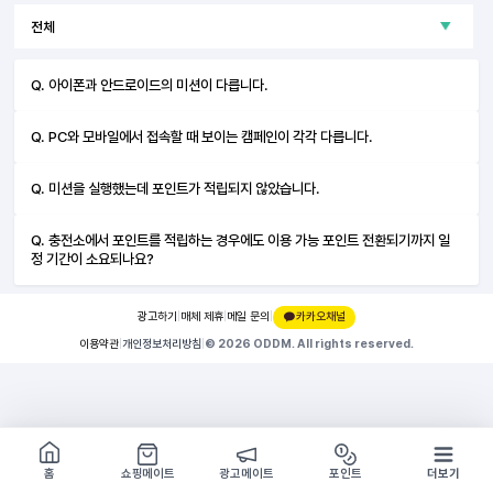
Q. 아이폰과 안드로이드의 미션이 다릅니다.
Q. PC와 모바일에서 접속할 때 보이는 캠페인이 각각 다릅니다.
Q. 미션을 실행했는데 포인트가 적립되지 않았습니다.
Q. 충전소에서 포인트를 적립하는 경우에도 이용 가능 포인트 전환되기까지 일
정 기간이 소요되나요?
광고하기
|
매체 제휴
|
메일 문의
|
카카오채널
이용약관
|
개인정보처리방침
|
© 2026 ODDM. All rights reserved.
쇼핑몰 구경하기
방문시 1G
홈
쇼핑메이트
광고메이트
포인트
더보기