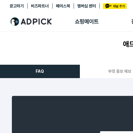
광고하기
비즈파트너
페이스북
멤버십 센터
추천상품
제휴몰
쇼핑메이트
쇼핑 에이전트
BETA
쇼핑리포트
애드
링크관리
마이숍
FAQ
부정 홍보 제보