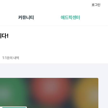
로그인
게시판
FAQ/문의
팸
이용정책
커뮤니티
애드픽센터
랭킹
멤버십 센터
퀘스트
광고툴/API
니다!
초대보너스
마이도메인
수익 Live
가이드북
1:1문의 내역