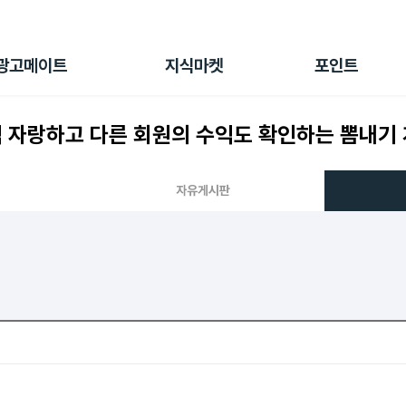
전체 캠페인
지식마켓
포인트샵
나의 캠페인
지식리포트
포인트 충전소
광고메이트
지식마켓
포인트
광고리포트
출석 룰렛
출금 신청
익 자랑하고 다른 회원의 수익도 확인하는 뽐내기 
후원
이용내역
자유게시판