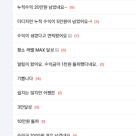
누적수익 20만원 넘었네요~
[5]
더디지만 누적 수익이 5만원이 넘었어요~!
[2]
수익이 생겼다고 연락왔어요
[7]
황소 레벨 MAX 달성
[3]
알림이 왔어요. 수익금이 1천원 돌파했다네요.
[1]
기쁩니다
[4]
쉽지는 않지만 어쨌든
[1]
3만달성
[3]
10만원 돌파
[1]
수익금 1000원 겨우 넘겼네요
[1]