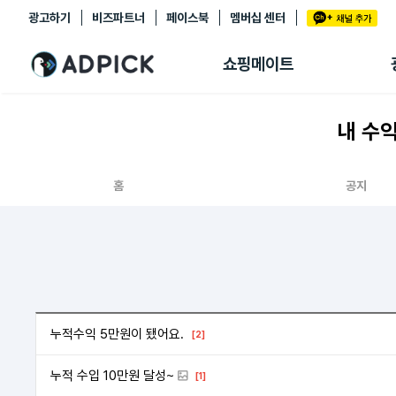
광고하기
비즈파트너
페이스북
멤버십 센터
추천상품
제휴몰
쇼핑메이트
쇼핑 에이전트
BETA
쇼핑리포트
내 수
링크관리
마이숍
홈
공지
누적수익 5만원이 됐어요.
[2]
누적 수입 10만원 달성~
[1]