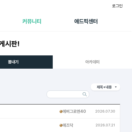
로그인
게시판
FAQ/문의
팸
이용정책
커뮤니티
애드픽센터
랭킹
멤버십 센터
퀘스트
광고툴/API
게시판!
초대보너스
마이도메인
수익 Live
가이드북
뽐내기
아카데미
제목+내용
에버그로엔40
2026.07.30
열공
애즈닥
2026.07.21