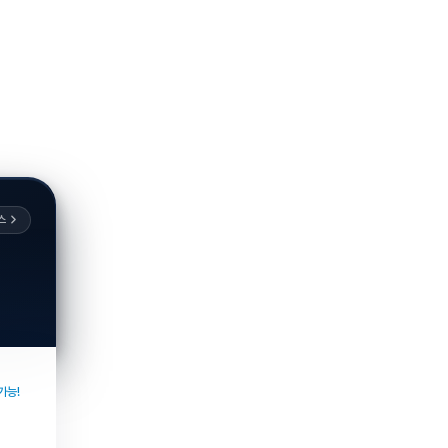
스
가능!