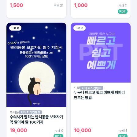
1,500
1,000
구매 31
구매 11
PDF
0.0
0.0
느화
기타 지식컨텐츠
누구나 빠르고 쉽고 예쁘게 피피티
만드는 방법
투더문
기타 지식컨텐츠
수의사가 말하는 반려동물 보호자가
꼭 알아야 할 100가지
19,000
10,000
구매 0
구매 3
PDF
PDF