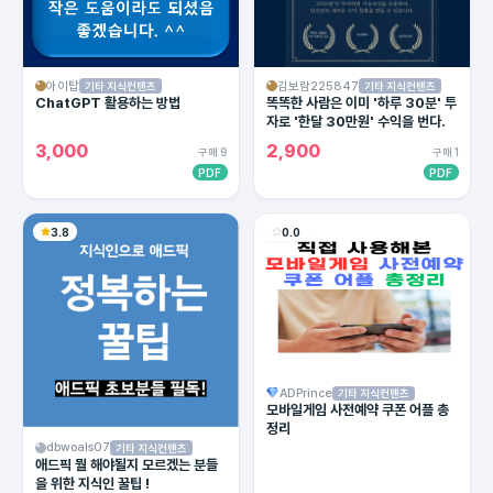
아이탑
김보람225847
기타 지식컨텐츠
기타 지식컨텐츠
ChatGPT 활용하는 방법
똑똑한 사람은 이미 '하루 30분' 투
자로 '한달 30만원' 수익을 번다.
3,000
2,900
구매 9
구매 1
PDF
PDF
3.8
0.0
ADPrince
기타 지식컨텐츠
모바일게임 사전예약 쿠폰 어플 총
정리
dbwoals07
기타 지식컨텐츠
애드픽 뭘 해야될지 모르겠는 분들
을 위한 지식인 꿀팁 !