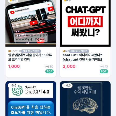
5.0
0.5
Lee현승
leo
기타 지식컨텐츠
기타 지식컨텐츠
일상생활에서 지출 줄이기 1 : 유튜
chat GPT 어디까지 써봤니?
브 프리미엄 간파
[chat gpt 간단 사용 가이드]
1,000
2,000
구매 50
구매 13
PDF
PDF
0.0
0.0