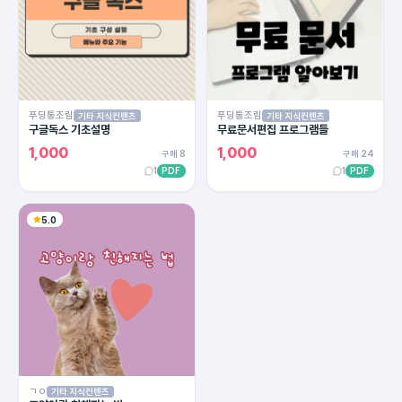
푸딩통조림
푸딩통조림
기타 지식컨텐츠
기타 지식컨텐츠
구글독스 기초설명
무료문서편집 프로그램들
1,000
1,000
구매 8
구매 24
1
PDF
1
PDF
5.0
ㄱㅇ
기타 지식컨텐츠