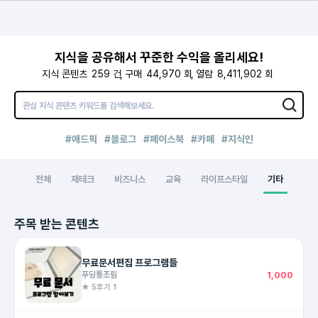
지식을 공유해서 꾸준한 수익을 올리세요!
지식 콘텐츠
259
건
구매
44,970
회
열람
8,411,902
회
#애드픽
#블로그
#페이스북
#카페
#지식인
전체
재테크
비즈니스
교육
라이프스타일
기타
주목 받는 콘텐츠
무료문서편집 프로그램들
푸딩통조림
1,000
★ 5
후기 1