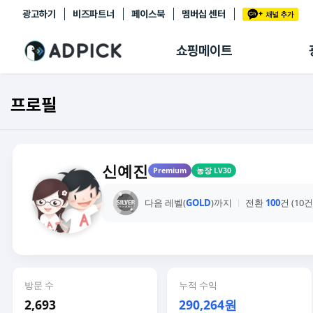
광고하기
비즈파트너
페이스북
멤버십 센터
추천상품
제휴몰
쇼핑메이트
쇼핑 에이전트
BETA
쇼핑리포트
프로필
링크관리
마이숍
신예진
Premium
농장 LV30
다음 레벨(
GOLD
)까지
전환
100
건 (10
방문 수
누적 수익
2,693
290,264원