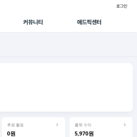
로그인
게시판
FAQ/문의
팸
이용정책
커뮤니티
애드픽센터
랭킹
멤버십 센터
퀘스트
광고툴/API
초대보너스
마이도메인
수익 Live
가이드북
후원 활동
룰렛 수익
0원
5,970원