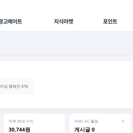
전체 캠페인
지식마켓
포인트샵
나의 캠페인
지식리포트
포인트 충전소
광고메이트
지식마켓
포인트
광고리포트
출석 룰렛
출금 신청
후원
이용내역
건이상 캠페인 3개)
하루 최대 수익
커뮤니티 활동
30,744원
게시글 0