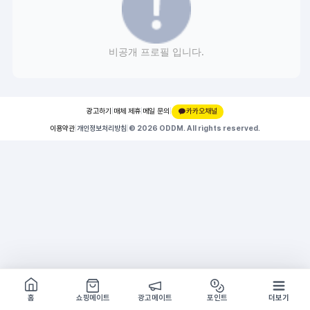
비공개 프로필 입니다.
광고하기
|
매체 제휴
|
메일 문의
|
카카오채널
이용약관
|
개인정보처리방침
|
© 2026 ODDM. All rights reserved.
쇼핑몰 구경하기
방문시 1G
홈
쇼핑메이트
광고메이트
포인트
더보기