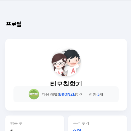
프로필
티모침핢기
다음 레벨(
BRONZE
)까지
전환
5
개
방문 수
누적 수익