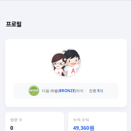
프로필
다음 레벨(
BRONZE
)까지
전환
5
개
방문 수
누적 수익
0
49,360원