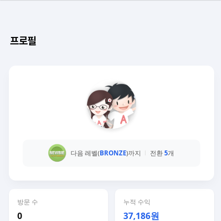
프로필
다음 레벨(
BRONZE
)까지
전환
5
개
방문 수
누적 수익
0
37,186원