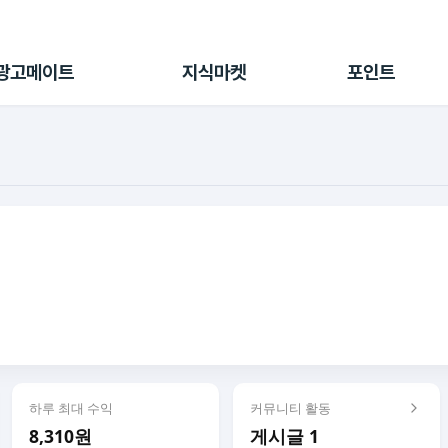
전체 캠페인
지식마켓
포인트샵
나의 캠페인
지식리포트
포인트 충전소
광고메이트
지식마켓
포인트
광고리포트
출석 룰렛
출금 신청
후원
이용내역
하루 최대 수익
커뮤니티 활동
8,310원
게시글 1