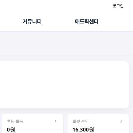
로그인
게시판
FAQ/문의
팸
이용정책
커뮤니티
애드픽센터
랭킹
멤버십 센터
퀘스트
광고툴/API
초대보너스
마이도메인
수익 Live
가이드북
후원 활동
룰렛 수익
0원
16,300원