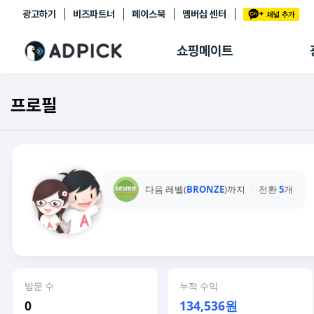
광고하기
비즈파트너
페이스북
멤버십 센터
추천상품
제휴몰
쇼핑메이트
쇼핑 에이전트
BETA
쇼핑리포트
프로필
링크관리
마이숍
다음 레벨(
BRONZE
)까지
전환
5
개
방문 수
누적 수익
0
134,536원