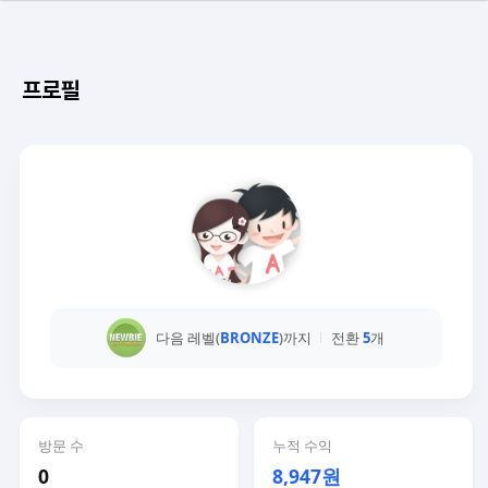
프로필
다음 레벨(
BRONZE
)까지
전환
5
개
방문 수
누적 수익
0
8,947원