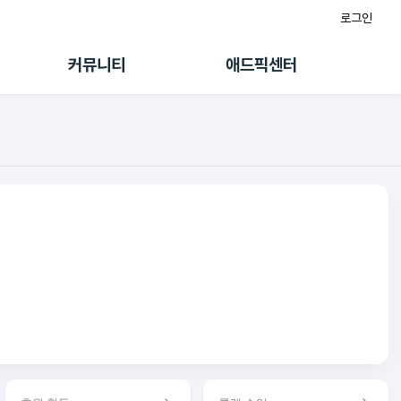
로그인
게시판
FAQ/문의
팸
이용정책
커뮤니티
애드픽센터
랭킹
멤버십 센터
퀘스트
광고툴/API
초대보너스
마이도메인
수익 Live
가이드북