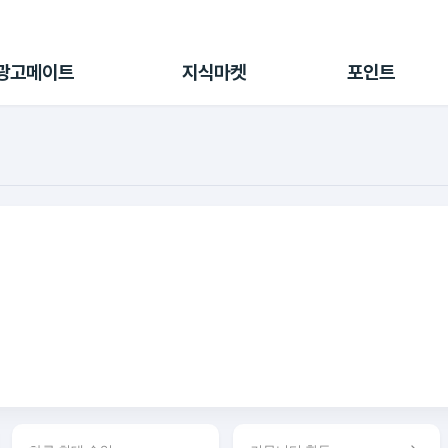
전체 캠페인
지식마켓
포인트샵
나의 캠페인
지식리포트
포인트 충전소
광고메이트
지식마켓
포인트
광고리포트
출석 룰렛
출금 신청
후원
이용내역