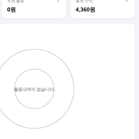
후원 활동
룰렛 수익
0원
4,360원