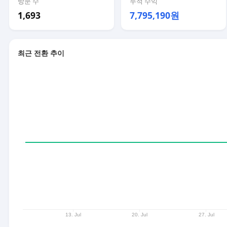
방문 수
누적 수익
1,693
7,795,190원
최근 전환 추이