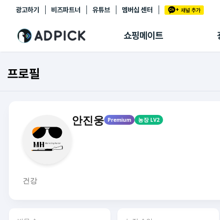
광고하기
비즈파트너
유튜브
멤버십 센터
추천상품
제휴몰
쇼핑메이트
쇼핑 에이전트
BETA
쇼핑리포트
프로필
링크관리
마이숍
안진웅
Premium
농장 LV2
건강