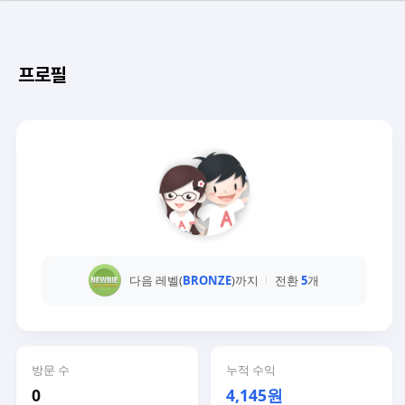
프로필
다음 레벨(
BRONZE
)까지
전환
5
개
방문 수
누적 수익
0
4,145원