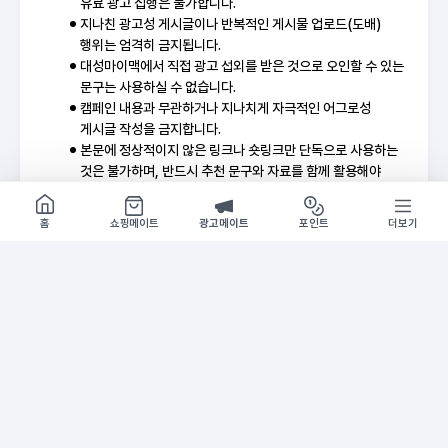
유료 광고 집행은 불가합니다.
지나친 광고성 게시글이나 반복적인 게시물 업로드(도배)
행위는 엄격히 금지됩니다.
대성마이맥에서 직접 광고 섭외를 받은 것으로 오인할 수 있는
문구는 사용하실 수 없습니다.
캠페인 내용과 무관하거나 지나치게 자극적인 어그로성
게시글 작성을 금지합니다.
본문에 정상적이지 않은 링크나 숏링크만 단독으로 사용하는
것은 불가하며, 반드시 추천 문구와 자료를 함께 활용해야
합니다.
쇼핑몰 구경하기
방문시 1G
제공된 대성마이맥 공식 소재는 임의 가공 없이 원본 그대로
홈
쇼핑메이트
광고메이트
포인트
더보기
사용하여 홍보해 주시기 바랍니다.
기간
2026-06-10 ~ 소진시
홍보 추천 문구
A
홍보
오직 대인라에서만!
수능 
강대모의고사K 온라인 단독 공개
대인라