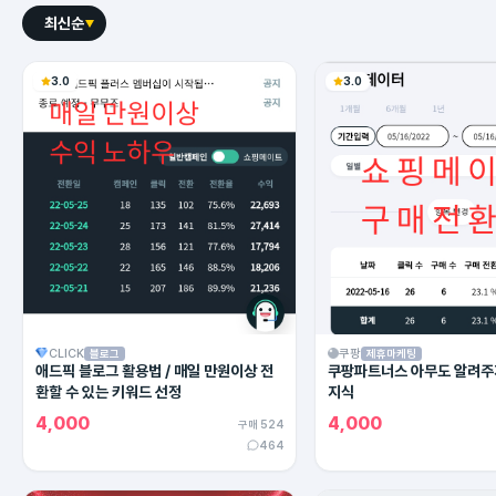
최신순
3.0
3.0
CLICK
쿠팡
블로그
제휴마케팅
애드픽 블로그 활용법 / 매일 만원이상 전
쿠팡파트너스 아무도 알려주
환할 수 있는 키워드 선정
지식
4,000
4,000
구매 524
464