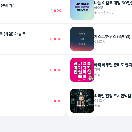
나는 이걸로 매달 30만
이 터지는 상품 선택 기준
이수형
1,000
★ 2.2
후기 12
돈 벌어주는 [키워드 분석] 이거 하나로 끝내자. - 3,000명 조회(유입) 가능!!!
게스트 하우스 (숙박업)
3,000
CLICK
아직 아무런 준비도 안되
5,000
극있
★ 5
외국인 관광 도시민박업 
1,000
CLICK
★ 5