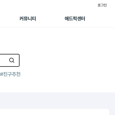
로그인
게시판
FAQ/문의
팸
이용정책
커뮤니티
애드픽센터
랭킹
멤버십 센터
퀘스트
광고툴/API
초대보너스
마이도메인
수익 Live
가이드북
#친구추천