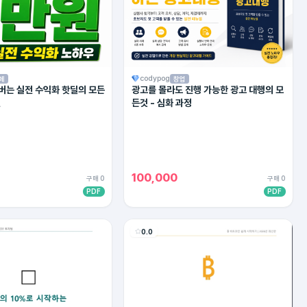
codypog
페
창업
 버는 실전 수익화 핫딜의 모든
광고를 몰라도 진행 가능한 광고 대행의 모
젼
든것 - 심화 과정
100,000
구매 0
구매 0
PDF
PDF
0.0