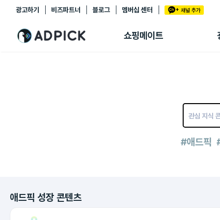
광고하기
비즈파트너
블로그
멤버십 센터
추천상품
제휴몰
쇼핑메이트
쇼핑 에이전트
BETA
쇼핑리포트
링크관리
마이숍
#애드픽
애드픽 성장 콘텐츠