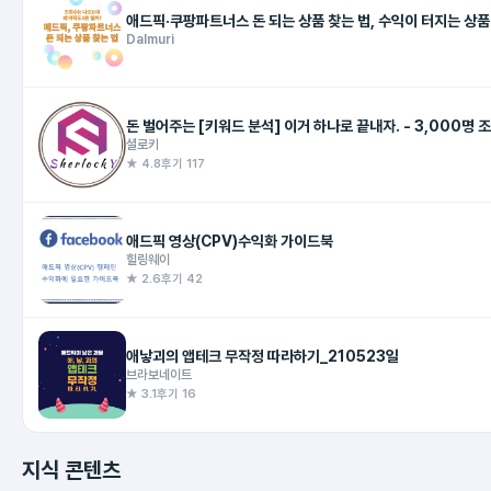
애드픽·쿠팡파트너스 돈 되는 상품 찾는 법, 수익
Dalmuri
셜로키
★ 4.8
후기 117
애드픽 영상(CPV)수익화 가이드북
힐링웨이
★ 2.6
후기 42
애낳괴의 앱테크 무작정 따라하기_210523일
브라보네이트
★ 3.1
후기 16
지식 콘텐츠