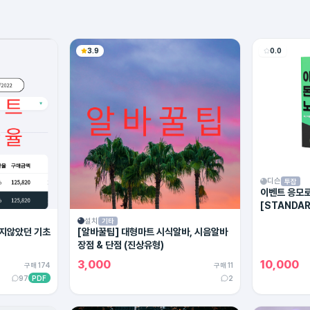
3.9
0.0
디슨
투잡
이벤트 응모로
[STANDAR
설치
기타
지않았던 기초
[알바꿀팁] 대형마트 시식알바, 시음알바
장점 & 단점 (진상유형)
3,000
10,000
구매 174
구매 11
97
PDF
2