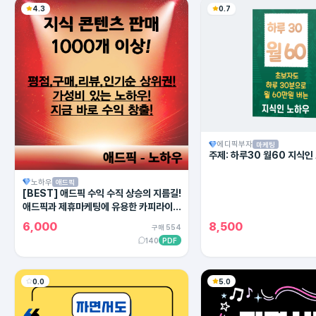
4.3
0.7
에디픽부자
마케팅
주제: 하루30 월60 지식인
노하우
애드픽
[BEST] 애드픽 수익 수직 상승의 지름길!
애드픽과 제휴마케팅에 유용한 카피라이팅
의 모든 방법!
6,000
8,500
구매 554
140
PDF
0.0
5.0