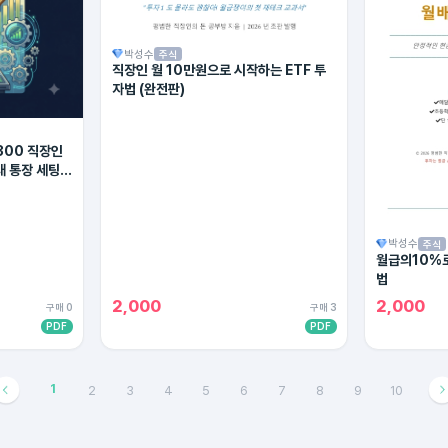
박성수
주식
직장인 월 10만원으로 시작하는 ETF 투
자법 (완전판)
300 직장인
대 통장 세팅법
박성수
주식
월급의10%로
법
2,000
2,000
구매 0
구매 3
PDF
PDF
1
2
3
4
5
6
7
8
9
10