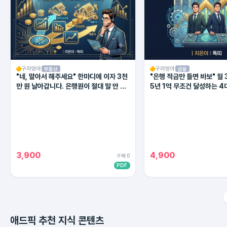
구라엉아
구라엉아
부동산
금융
"네, 알아서 해주세요" 한마디에 이자 3천
"은행 적금만 들면 바보" 월 
만 원 날아갑니다. 은행원이 절대 말 안 해
5년 1억 무조건 달성하는 4
주는 대출 상환의 비밀
(2026 최신판)
3,900
4,900
구매 0
PDF
애드픽 추천 지식 콘텐츠