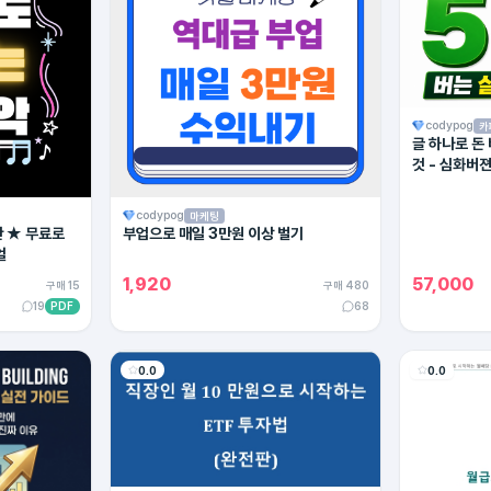
codypog
카
글 하나로 돈
것 - 심화버
codypog
마케팅
탄 ★ 무료로
부업으로 매일 3만원 이상 벌기
얼
1,920
57,000
구매 15
구매 480
19
PDF
68
0.0
0.0