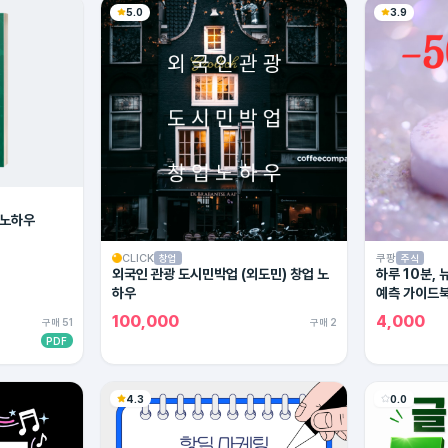
5.0
3.9
 노하우
CLICK
쿠팡
창업
주식
외국인 관광 도시민박업 (외도민) 창업 노
하루 10분,
하우
예측 가이드
100,000
4,000
구매 51
구매 2
PDF
4.3
0.0