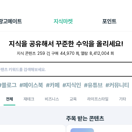
전체 캠페인
지식마켓
포인트샵
나의 캠페인
지식리포트
포인트 충전소
광고메이트
지식마켓
포인트
광고리포트
출석 룰렛
출금 신청
지식을 공유해서 꾸준한 수익을 올리세요!
후원
이용내역
지식 콘텐츠
259
건
구매
44,970
회
열람
8,412,004
회
#블로그
#페이스북
#카페
#지식인
#유튜브
#커뮤니티
전체
재테크
비즈니스
교육
라이프스타일
기타
주목 받는 콘텐츠