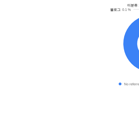
미분류
:
블로그
: 0.1 %
No referr