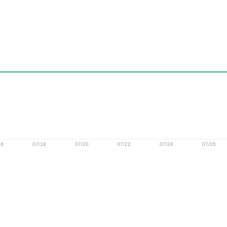
16
07/18
07/20
07/22
07/24
07/26