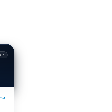
스
가능!