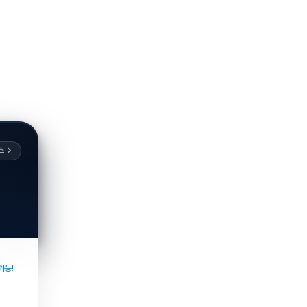
스
가능!