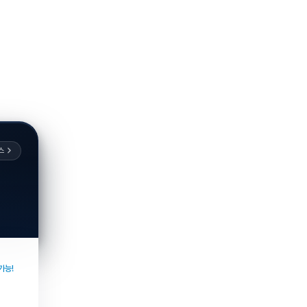
스
가능!