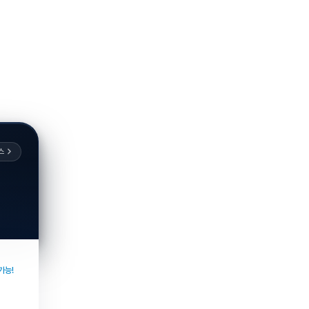
스
가능!